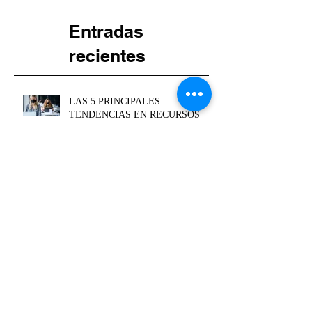
entradas, las verás aquí.
Entradas
recientes
LAS 5 PRINCIPALES
TENDENCIAS EN RECURSOS
HUMANOS PARA EL 2021:
TALENT MANAGEMENT:
ALCANZAR EL ÉXITO A
TRAVÉS DE UNA GESTIÓN DE
LA SUCESIÓN EFICIENTE.
¿Cómo transformar el rendimiento y
el compromiso de tu equipo
utilizando la psicología de la gamific