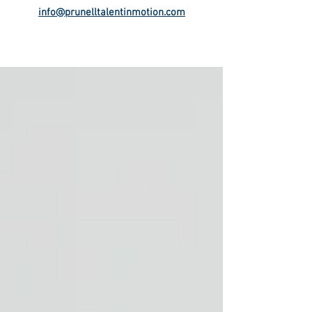
info@prunelltalentinmotion.com